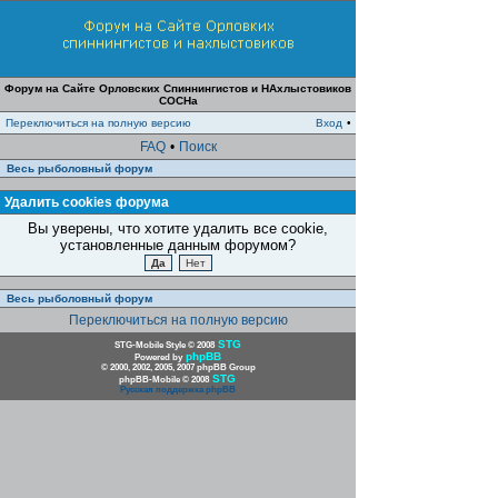
Форум на Сайте Орловских Спиннингистов и НАхлыстовиков
СОСНа
Переключиться на полную версию
Вход
•
FAQ
•
Поиск
Весь рыболовный форум
Удалить cookies форума
Вы уверены, что хотите удалить все cookie,
установленные данным форумом?
Весь рыболовный форум
Переключиться на полную версию
STG
STG-Mobile Style © 2008
phpBB
Powered by
© 2000, 2002, 2005, 2007 phpBB Group
STG
phpBB-Mobile © 2008
Русская поддержка phpBB