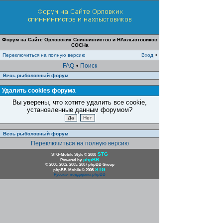
Форум на Сайте Орловских Спиннингистов и НАхлыстовиков
СОСНа
Переключиться на полную версию
Вход
•
FAQ
•
Поиск
Весь рыболовный форум
Удалить cookies форума
Вы уверены, что хотите удалить все cookie,
установленные данным форумом?
Весь рыболовный форум
Переключиться на полную версию
STG
STG-Mobile Style © 2008
phpBB
Powered by
© 2000, 2002, 2005, 2007 phpBB Group
STG
phpBB-Mobile © 2008
Русская поддержка phpBB