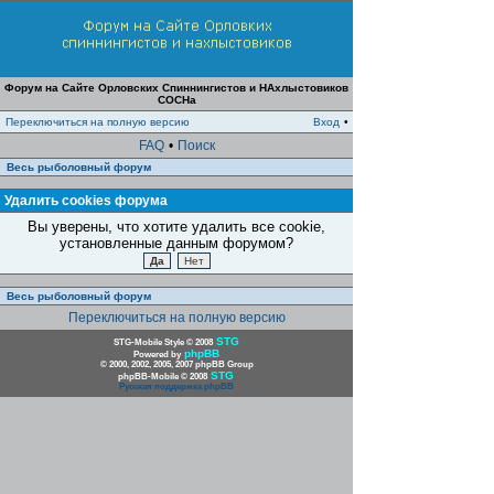
Форум на Сайте Орловских Спиннингистов и НАхлыстовиков
СОСНа
Переключиться на полную версию
Вход
•
FAQ
•
Поиск
Весь рыболовный форум
Удалить cookies форума
Вы уверены, что хотите удалить все cookie,
установленные данным форумом?
Весь рыболовный форум
Переключиться на полную версию
STG
STG-Mobile Style © 2008
phpBB
Powered by
© 2000, 2002, 2005, 2007 phpBB Group
STG
phpBB-Mobile © 2008
Русская поддержка phpBB