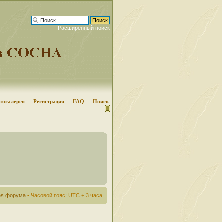
Расширенный поиск
тогалерея
Регистрация
FAQ
Поиск
ies форума
• Часовой пояс: UTC + 3 часа