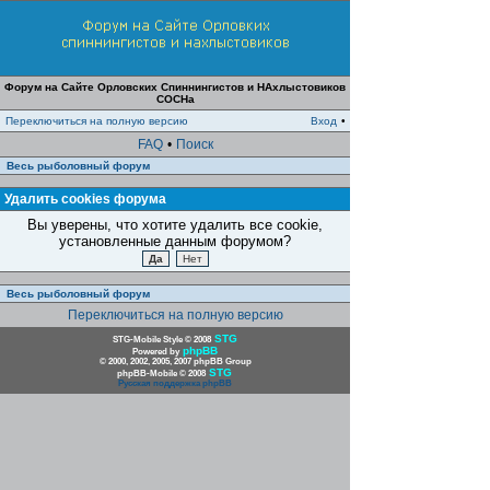
Форум на Сайте Орловских Спиннингистов и НАхлыстовиков
СОСНа
Переключиться на полную версию
Вход
•
FAQ
•
Поиск
Весь рыболовный форум
Удалить cookies форума
Вы уверены, что хотите удалить все cookie,
установленные данным форумом?
Весь рыболовный форум
Переключиться на полную версию
STG
STG-Mobile Style © 2008
phpBB
Powered by
© 2000, 2002, 2005, 2007 phpBB Group
STG
phpBB-Mobile © 2008
Русская поддержка phpBB