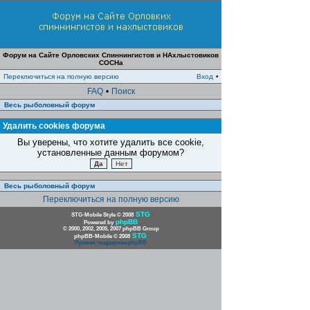
Форум на Сайте Орловских Спиннингистов и НАхлыстовиков
СОСНа
Переключиться на полную версию
Вход
•
FAQ
•
Поиск
Весь рыболовный форум
Удалить cookies форума
Вы уверены, что хотите удалить все cookie,
установленные данным форумом?
Весь рыболовный форум
Переключиться на полную версию
STG
STG-Mobile Style © 2008
phpBB
Powered by
© 2000, 2002, 2005, 2007 phpBB Group
STG
phpBB-Mobile © 2008
Русская поддержка phpBB