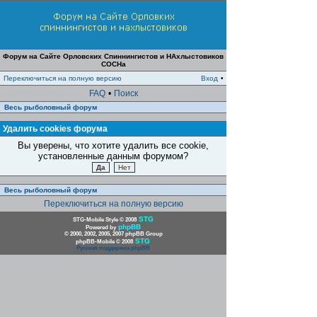
Форум на Сайте Орловских Спиннингистов и НАхлыстовиков
СОСНа
Переключиться на полную версию
Вход
•
FAQ
•
Поиск
Весь рыболовный форум
Удалить cookies форума
Вы уверены, что хотите удалить все cookie,
установленные данным форумом?
Весь рыболовный форум
Переключиться на полную версию
STG
STG-Mobile Style © 2008
phpBB
Powered by
© 2000, 2002, 2005, 2007 phpBB Group
STG
phpBB-Mobile © 2008
Русская поддержка phpBB