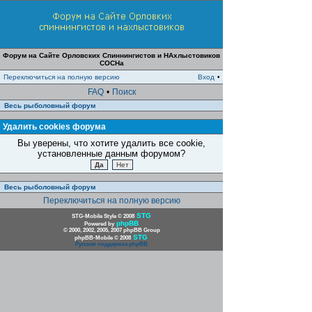
Форум на Сайте Орловских Спиннингистов и НАхлыстовиков
СОСНа
Переключиться на полную версию
Вход
•
FAQ
•
Поиск
Весь рыболовный форум
Удалить cookies форума
Вы уверены, что хотите удалить все cookie,
установленные данным форумом?
Весь рыболовный форум
Переключиться на полную версию
STG
STG-Mobile Style © 2008
phpBB
Powered by
© 2000, 2002, 2005, 2007 phpBB Group
STG
phpBB-Mobile © 2008
Русская поддержка phpBB