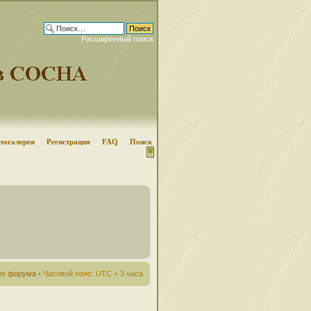
Расширенный поиск
тогалерея
Регистрация
FAQ
Поиск
ies форума
• Часовой пояс: UTC + 3 часа