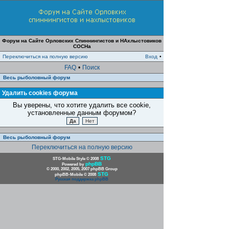
Форум на Сайте Орловских Спиннингистов и НАхлыстовиков
СОСНа
Переключиться на полную версию
Вход
•
FAQ
•
Поиск
Весь рыболовный форум
Удалить cookies форума
Вы уверены, что хотите удалить все cookie,
установленные данным форумом?
Весь рыболовный форум
Переключиться на полную версию
STG
STG-Mobile Style © 2008
phpBB
Powered by
© 2000, 2002, 2005, 2007 phpBB Group
STG
phpBB-Mobile © 2008
Русская поддержка phpBB