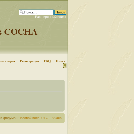
Расширенный поиск
тогалерея
Регистрация
FAQ
Поиск
ies форума
• Часовой пояс: UTC + 3 часа