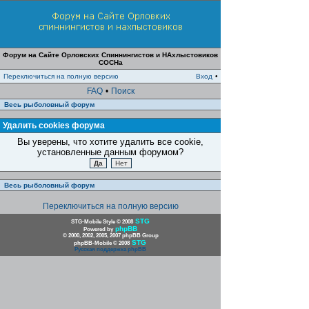
Форум на Сайте Орловских Спиннингистов и НАхлыстовиков
СОСНа
Переключиться на полную версию
Вход
•
FAQ
•
Поиск
Весь рыболовный форум
Удалить cookies форума
Вы уверены, что хотите удалить все cookie,
установленные данным форумом?
Весь рыболовный форум
Переключиться на полную версию
STG
STG-Mobile Style © 2008
phpBB
Powered by
© 2000, 2002, 2005, 2007 phpBB Group
STG
phpBB-Mobile © 2008
Русская поддержка phpBB