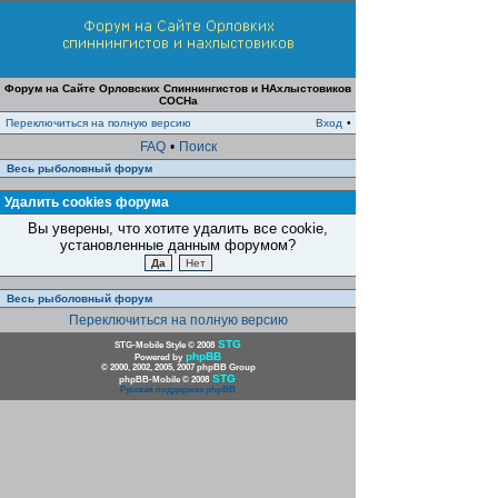
Форум на Сайте Орловских Спиннингистов и НАхлыстовиков
СОСНа
Переключиться на полную версию
Вход
•
FAQ
•
Поиск
Весь рыболовный форум
Удалить cookies форума
Вы уверены, что хотите удалить все cookie,
установленные данным форумом?
Весь рыболовный форум
Переключиться на полную версию
STG
STG-Mobile Style © 2008
phpBB
Powered by
© 2000, 2002, 2005, 2007 phpBB Group
STG
phpBB-Mobile © 2008
Русская поддержка phpBB