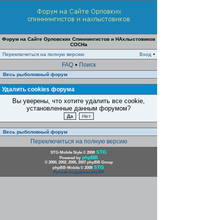
Форум на Сайте Орловских Спиннингистов и НАхлыстовиков
СОСНа
Переключиться на полную версию
Вход
•
FAQ
•
Поиск
Весь рыболовный форум
Удалить cookies форума
Вы уверены, что хотите удалить все cookie,
установленные данным форумом?
Весь рыболовный форум
Переключиться на полную версию
STG
STG-Mobile Style © 2008
phpBB
Powered by
© 2000, 2002, 2005, 2007 phpBB Group
STG
phpBB-Mobile © 2008
Русская поддержка phpBB