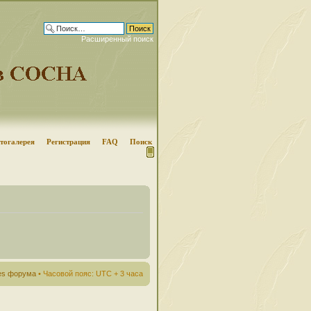
Расширенный поиск
тогалерея
Регистрация
FAQ
Поиск
ies форума
• Часовой пояс: UTC + 3 часа