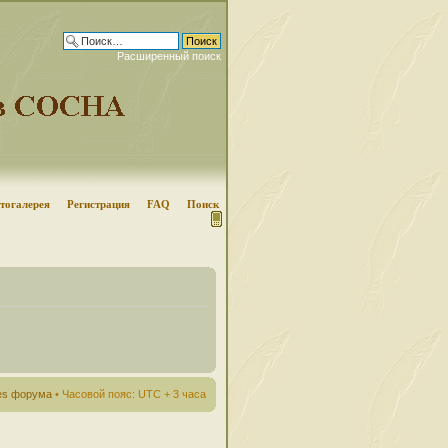
Расширенный поиск
тогалерея
Регистрация
FAQ
Поиск
ies форума
• Часовой пояс: UTC + 3 часа