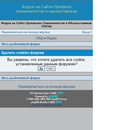
Форум на Сайте Орловских Спиннингистов и НАхлыстовиков
СОСНа
Переключиться на полную версию
Вход
•
FAQ
•
Поиск
Весь рыболовный форум
Удалить cookies форума
Вы уверены, что хотите удалить все cookie,
установленные данным форумом?
Весь рыболовный форум
Переключиться на полную версию
STG
STG-Mobile Style © 2008
phpBB
Powered by
© 2000, 2002, 2005, 2007 phpBB Group
STG
phpBB-Mobile © 2008
Русская поддержка phpBB