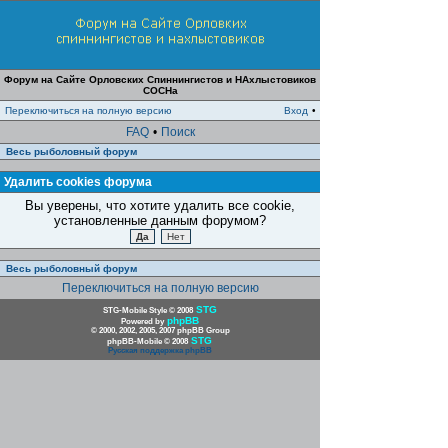
Форум на Сайте Орловских Спиннингистов и НАхлыстовиков
СОСНа
Переключиться на полную версию
Вход
•
FAQ
•
Поиск
Весь рыболовный форум
Удалить cookies форума
Вы уверены, что хотите удалить все cookie,
установленные данным форумом?
Весь рыболовный форум
Переключиться на полную версию
STG
STG-Mobile Style © 2008
phpBB
Powered by
© 2000, 2002, 2005, 2007 phpBB Group
STG
phpBB-Mobile © 2008
Русская поддержка phpBB