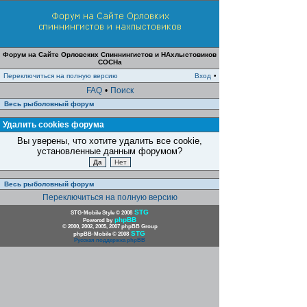
Форум на Сайте Орловских Спиннингистов и НАхлыстовиков
СОСНа
Переключиться на полную версию
Вход
•
FAQ
•
Поиск
Весь рыболовный форум
Удалить cookies форума
Вы уверены, что хотите удалить все cookie,
установленные данным форумом?
Весь рыболовный форум
Переключиться на полную версию
STG
STG-Mobile Style © 2008
phpBB
Powered by
© 2000, 2002, 2005, 2007 phpBB Group
STG
phpBB-Mobile © 2008
Русская поддержка phpBB