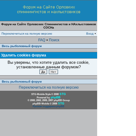
Форум на Сайте Орловских Спиннингистов и НАхлыстовиков
СОСНа
Переключиться на полную версию
Вход
•
FAQ
•
Поиск
Весь рыболовный форум
Удалить cookies форума
Вы уверены, что хотите удалить все cookie,
установленные данным форумом?
Весь рыболовный форум
Переключиться на полную версию
STG
STG-Mobile Style © 2008
phpBB
Powered by
© 2000, 2002, 2005, 2007 phpBB Group
STG
phpBB-Mobile © 2008
Русская поддержка phpBB