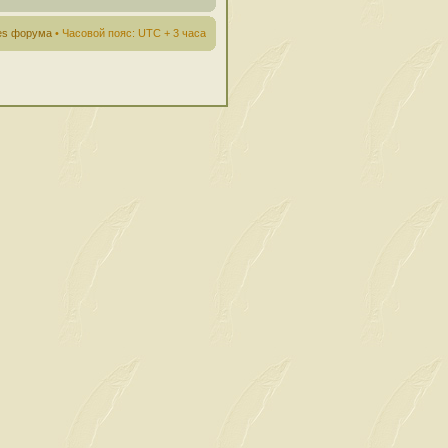
ies форума
• Часовой пояс: UTC + 3 часа