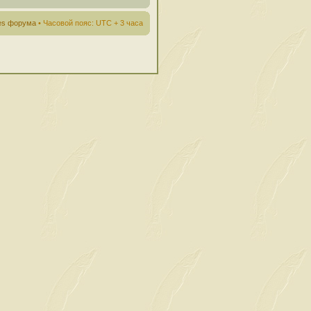
ies форума
• Часовой пояс: UTC + 3 часа