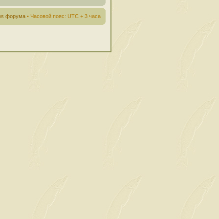
ies форума
• Часовой пояс: UTC + 3 часа