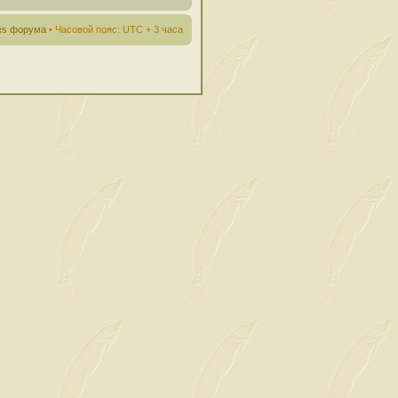
ies форума
• Часовой пояс: UTC + 3 часа