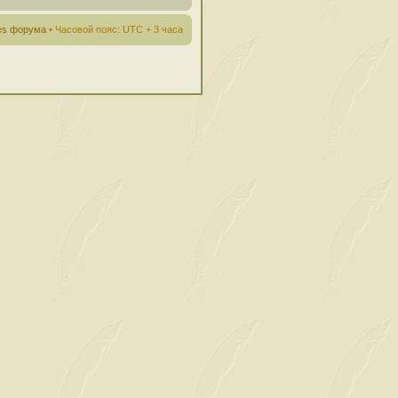
ies форума
• Часовой пояс: UTC + 3 часа