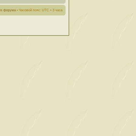
ies форума
• Часовой пояс: UTC + 3 часа