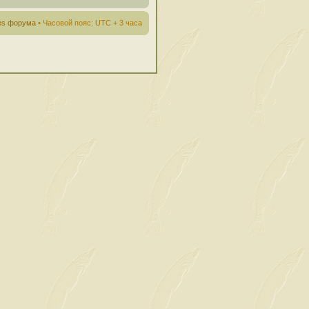
ies форума
• Часовой пояс: UTC + 3 часа