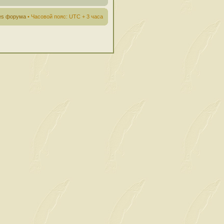
ies форума
• Часовой пояс: UTC + 3 часа