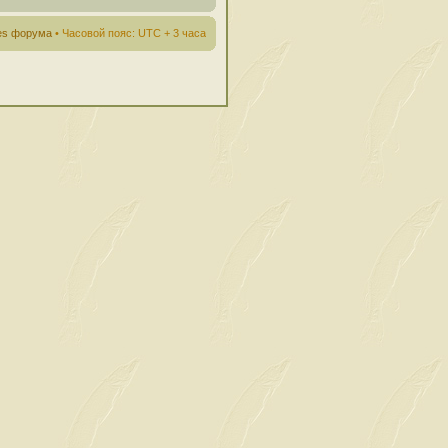
ies форума
• Часовой пояс: UTC + 3 часа