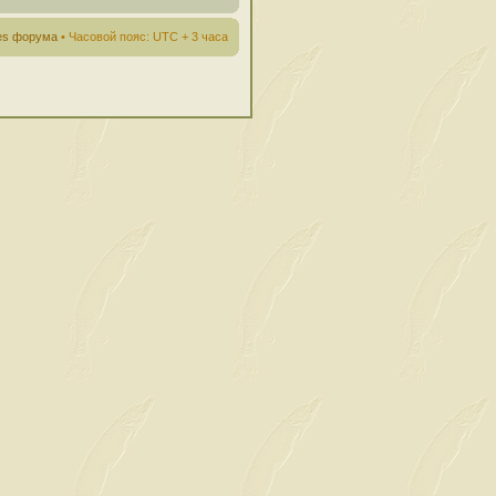
ies форума
• Часовой пояс: UTC + 3 часа