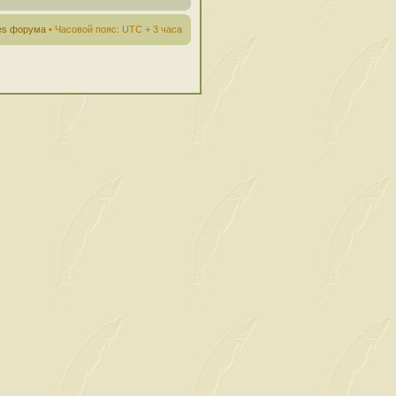
ies форума
• Часовой пояс: UTC + 3 часа