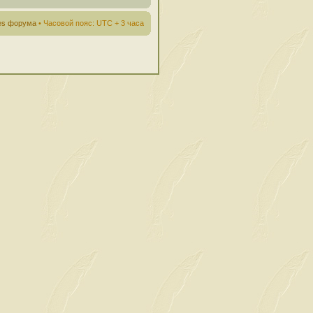
ies форума
• Часовой пояс: UTC + 3 часа