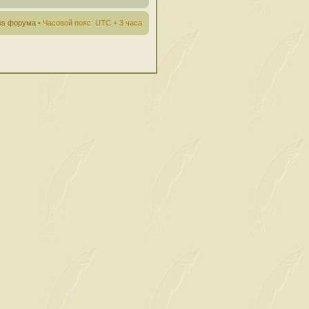
ies форума
• Часовой пояс: UTC + 3 часа