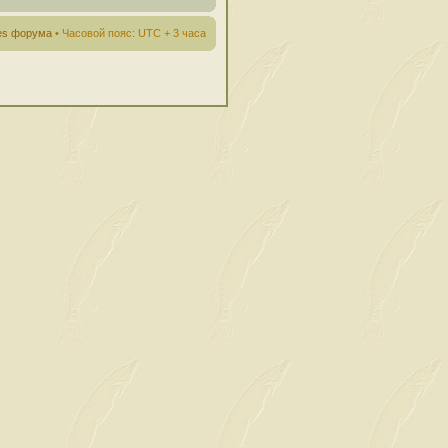
ies форума
• Часовой пояс: UTC + 3 часа