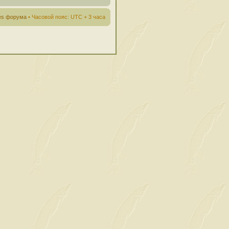
ies форума
• Часовой пояс: UTC + 3 часа