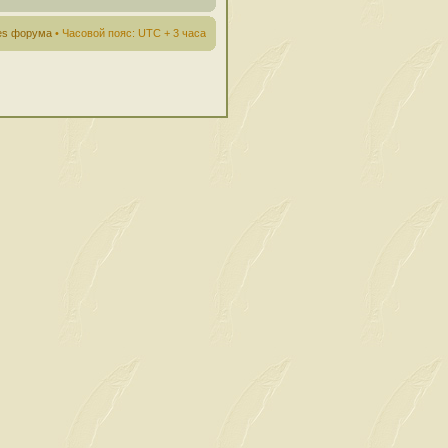
ies форума
• Часовой пояс: UTC + 3 часа