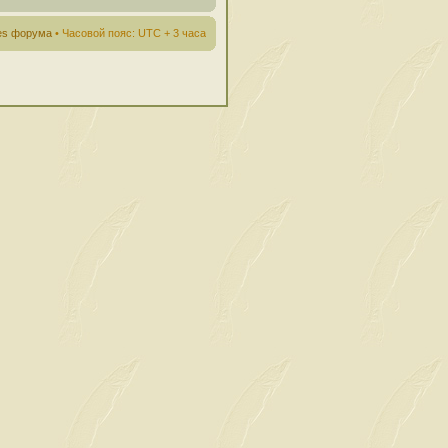
ies форума
• Часовой пояс: UTC + 3 часа