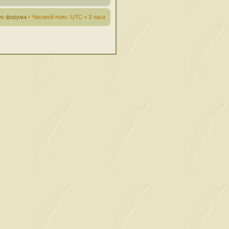
ies форума
• Часовой пояс: UTC + 3 часа