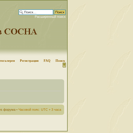
Расширенный поиск
тогалерея
Регистрация
FAQ
Поиск
ies форума
• Часовой пояс: UTC + 3 часа