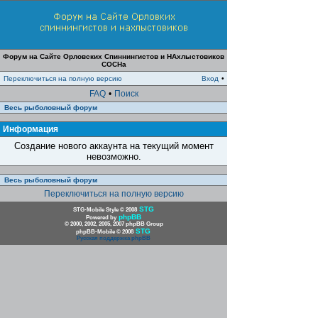
Форум на Сайте Орловских Спиннингистов и НАхлыстовиков
СОСНа
Переключиться на полную версию
Вход
•
FAQ
•
Поиск
Весь рыболовный форум
Информация
Создание нового аккаунта на текущий момент
невозможно.
Весь рыболовный форум
Переключиться на полную версию
STG
STG-Mobile Style © 2008
phpBB
Powered by
© 2000, 2002, 2005, 2007 phpBB Group
STG
phpBB-Mobile © 2008
Русская поддержка phpBB