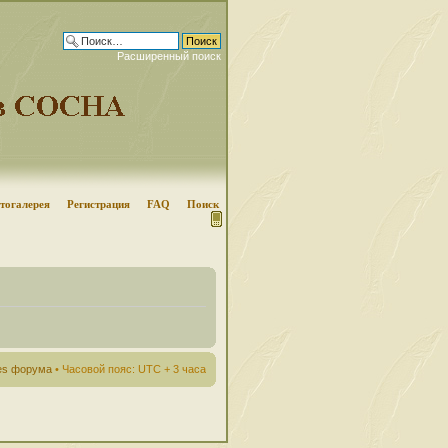
Расширенный поиск
тогалерея
Регистрация
FAQ
Поиск
ies форума
• Часовой пояс: UTC + 3 часа