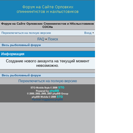
Форум на Сайте Орловских Спиннингистов и НАхлыстовиков
СОСНа
Переключиться на полную версию
Вход
•
FAQ
•
Поиск
Весь рыболовный форум
Информация
Создание нового аккаунта на текущий момент
невозможно.
Весь рыболовный форум
Переключиться на полную версию
STG
STG-Mobile Style © 2008
phpBB
Powered by
© 2000, 2002, 2005, 2007 phpBB Group
STG
phpBB-Mobile © 2008
Русская поддержка phpBB