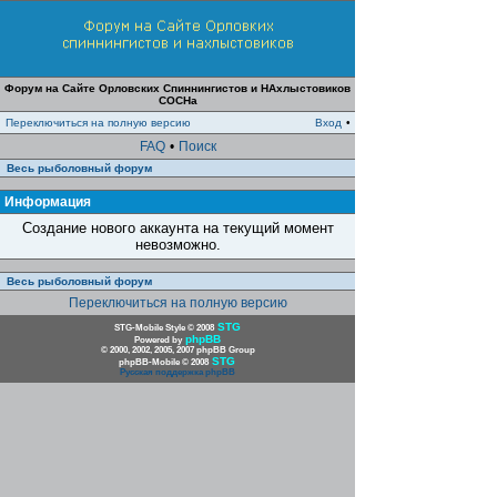
Форум на Сайте Орловских Спиннингистов и НАхлыстовиков
СОСНа
Переключиться на полную версию
Вход
•
FAQ
•
Поиск
Весь рыболовный форум
Информация
Создание нового аккаунта на текущий момент
невозможно.
Весь рыболовный форум
Переключиться на полную версию
STG
STG-Mobile Style © 2008
phpBB
Powered by
© 2000, 2002, 2005, 2007 phpBB Group
STG
phpBB-Mobile © 2008
Русская поддержка phpBB