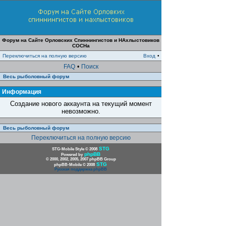
Форум на Сайте Орловских Спиннингистов и НАхлыстовиков
СОСНа
Переключиться на полную версию
Вход
•
FAQ
•
Поиск
Весь рыболовный форум
Информация
Создание нового аккаунта на текущий момент
невозможно.
Весь рыболовный форум
Переключиться на полную версию
STG
STG-Mobile Style © 2008
phpBB
Powered by
© 2000, 2002, 2005, 2007 phpBB Group
STG
phpBB-Mobile © 2008
Русская поддержка phpBB