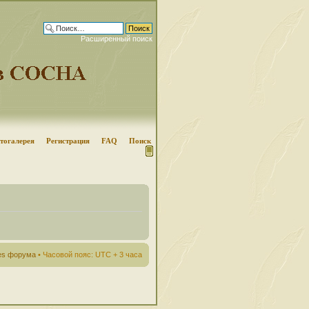
Расширенный поиск
тогалерея
Регистрация
FAQ
Поиск
ies форума
• Часовой пояс: UTC + 3 часа