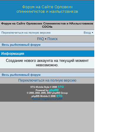
Форум на Сайте Орловских Спиннингистов и НАхлыстовиков
СОСНа
Переключиться на полную версию
Вход
•
FAQ
•
Поиск
Весь рыболовный форум
Информация
Создание нового аккаунта на текущий момент
невозможно.
Весь рыболовный форум
Переключиться на полную версию
STG
STG-Mobile Style © 2008
phpBB
Powered by
© 2000, 2002, 2005, 2007 phpBB Group
STG
phpBB-Mobile © 2008
Русская поддержка phpBB