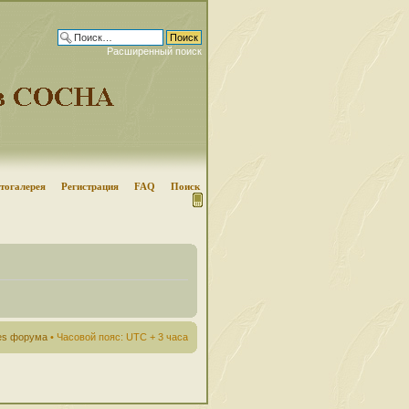
Расширенный поиск
тогалерея
Регистрация
FAQ
Поиск
ies форума
• Часовой пояс: UTC + 3 часа