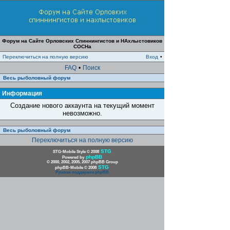
Форум на Сайте Орловских Спиннингистов и НАхлыстовиков
СОСНа
Переключиться на полную версию
Вход
•
FAQ
•
Поиск
Весь рыболовный форум
Информация
Создание нового аккаунта на текущий момент
невозможно.
Весь рыболовный форум
Переключиться на полную версию
STG
STG-Mobile Style © 2008
phpBB
Powered by
© 2000, 2002, 2005, 2007 phpBB Group
STG
phpBB-Mobile © 2008
Русская поддержка phpBB