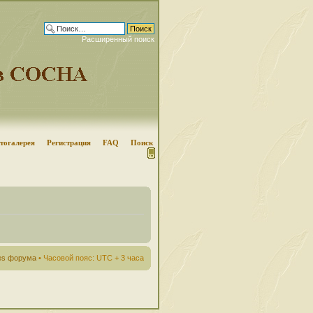
Расширенный поиск
тогалерея
Регистрация
FAQ
Поиск
ies форума
• Часовой пояс: UTC + 3 часа