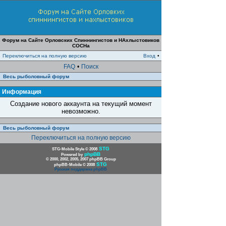
Форум на Сайте Орловских Спиннингистов и НАхлыстовиков
СОСНа
Переключиться на полную версию
Вход
•
FAQ
•
Поиск
Весь рыболовный форум
Информация
Создание нового аккаунта на текущий момент
невозможно.
Весь рыболовный форум
Переключиться на полную версию
STG
STG-Mobile Style © 2008
phpBB
Powered by
© 2000, 2002, 2005, 2007 phpBB Group
STG
phpBB-Mobile © 2008
Русская поддержка phpBB